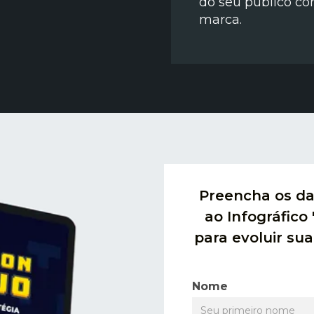
do seu público c
marca.
Preencha os da
ao Infográfico
para evoluir su
Nome