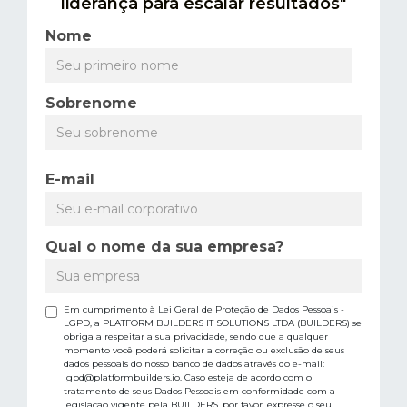
liderança para escalar resultados"
Nome
Sobrenome
E-mail
Qual o nome da sua empresa?
Em cumprimento à Lei Geral de Proteção de Dados Pessoais -
LGPD, a PLATFORM BUILDERS IT SOLUTIONS LTDA (BUILDERS) se
obriga a respeitar a sua privacidade, sendo que a qualquer
momento você poderá solicitar a correção ou exclusão de seus
dados pessoais do nosso banco de dados através do e-mail:
lgpd@platformbuilders.io.
Caso esteja de acordo com o
tratamento de seus Dados Pessoais em conformidade com a
legislação vigente pela BUILDERS, por favor, expresse o seu