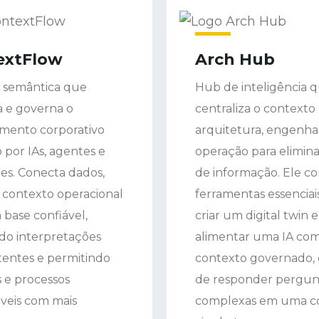
extFlow
Arch Hub
 semântica que
Hub de inteligência 
a e governa o
centraliza o contexto
mento corporativo
arquitetura, engenhar
 por IAs, agentes e
operação para eliminar
es. Conecta dados,
de informação. Ele c
e contexto operacional
ferramentas essenciai
base confiável,
criar um digital twin e
do interpretações
alimentar uma IA co
tentes e permitindo
contexto governado,
 e processos
de responder pergun
veis com mais
complexas em uma c