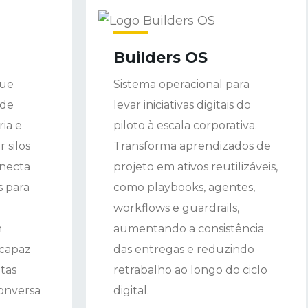
Builders OS
que
Sistema operacional para
 de
levar iniciativas digitais do
ia e
piloto à escala corporativa.
 silos
Transforma aprendizados de
onecta
projeto em ativos reutilizáveis,
s para
como playbooks, agentes,
workflows e guardrails,
m
aumentando a consistência
 capaz
das entregas e reduzindo
tas
retrabalho ao longo do ciclo
onversa
digital.