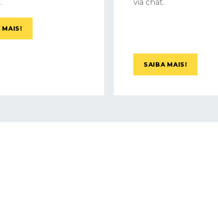
.
via chat.
 MAIS!
SAIBA MAIS!