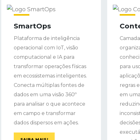
SmartOps
Cont
Plataforma de inteligência
Camada
operacional com IoT, visão
organiz
computacional e IA para
conheci
transformar operações físicas
para uso
em ecossistemas inteligentes.
aplicaçõ
Conecta múltiplas fontes de
regras 
dados em uma visão 360º
em uma 
para analisar o que acontece
reduzin
em campo e transformar
inconsis
dados dispersos em ações.
decisões
executá
SAIBA MAIS!