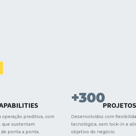

+300
APABILITIES
PROJETO
à operação preditiva, com
Desenvolvidos com flexibilid
s que sustentam
tecnológica, sem lock-in e al
 de ponta a ponta.
objetivo do negócio.