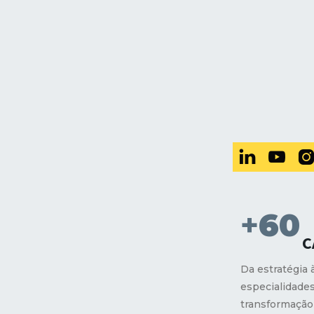


+
60
C
Da estratégia 
especialidade
transformação