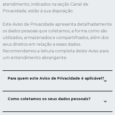
atendimento, indicados na seção Canal de
Privacidade, estão à sua disposição.
Este Aviso de Privacidade apresenta detalhadamente
os dados pessoais que coletamos, a forma como são
utilizados, armazenados e compartilhados, além dos
seus direitos em relação a esses dados.
Recomendamos a leitura completa deste Aviso para
um entendimento abrangente.
Para quem este Aviso de Privacidade é aplicável?
Este Aviso de Privacidade é aplicável a:
Como coletamos os seus dados pessoais?
Indivíduos que foram ou são nossos clientes;
Aqueles que realizaram alguma transação conosco
Coletamos os seus dados pessoais de diversas