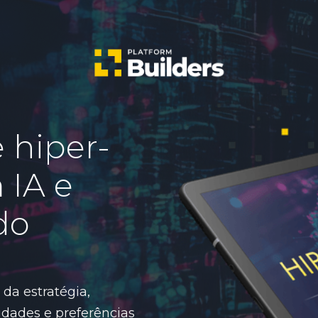
 hiper-
 IA e
do
 da estratégia,
idades e preferências