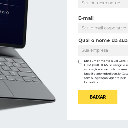
E-mail
Qual o nome da su
Em cumprimento à Lei Geral 
LTDA (BUILDERS) se obriga a r
a correção ou exclusão de seus
lgpd@platformbuilders.io.
Cas
com a legislação vigente pela
formulário.