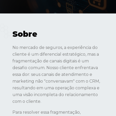
Sobre
No mercado de seguros, a experiência do
cliente é um diferencial estratégico, mas a
fragmentação de canais digitais é um
desafio comum. Nosso cliente enfrentava
essa dor: seus canais de atendimento e
marketing não "conversavam" com o CRM,
resultando em uma operação complexa e
uma visão incompleta do relacionamento
com o cliente.
Para resolver essa fragmentação,