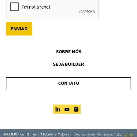
SOBRE NÓS
SEJA BUILDER
CONTATO



2026 @ Platform Builders IT Solutions - Todos os direitos reservados • Conheça os nossos
termos